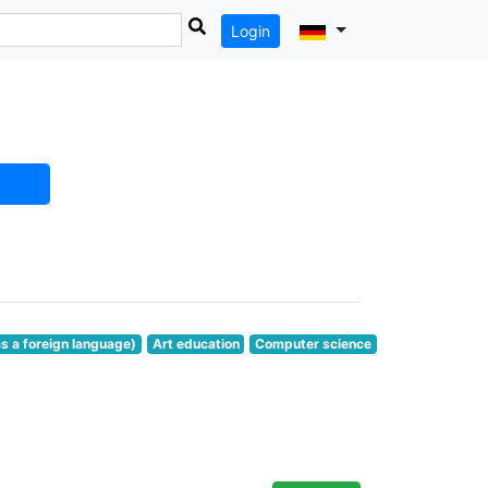
Login
as a foreign language)
Art education
Computer science