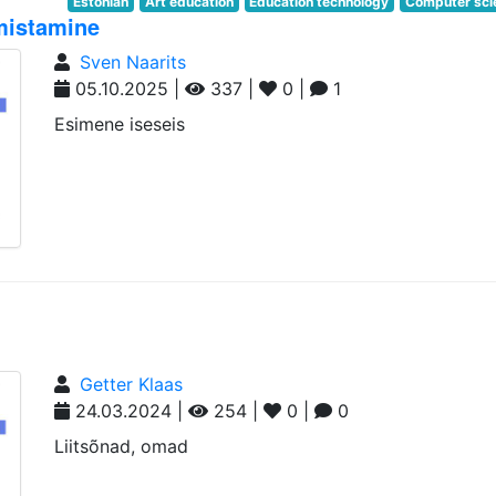
Estonian
Art education
Education technology
Computer sci
mistamine
Sven Naarits
05.10.2025 |
337 |
0 |
1
Esimene iseseis
Getter Klaas
24.03.2024 |
254 |
0 |
0
Liitsõnad, omad