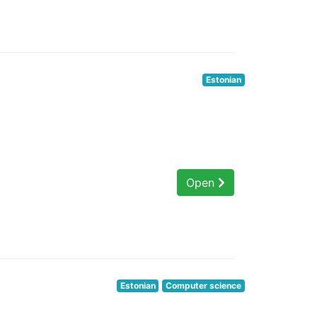
Estonian
Open
Estonian
Computer science