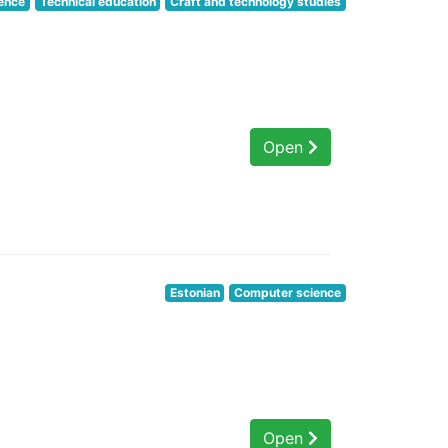
ence
Technical education
Craft and technology studies
Open
Estonian
Computer science
Open