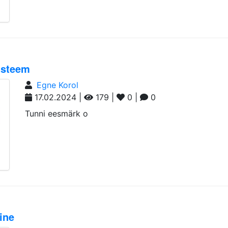
üsteem
Egne Korol
17.02.2024 |
179 |
0 |
0
Tunni eesmärk o
ine