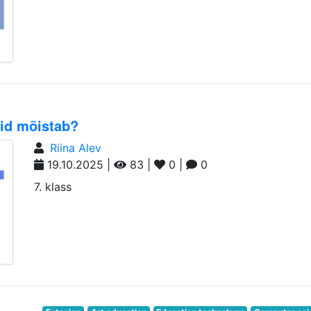
id mõistab?
Riina Alev
19.10.2025 |
83 |
0 |
0
7. klass