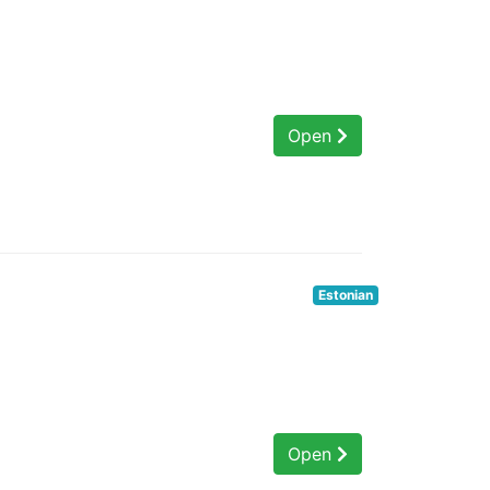
Open
Estonian
Open