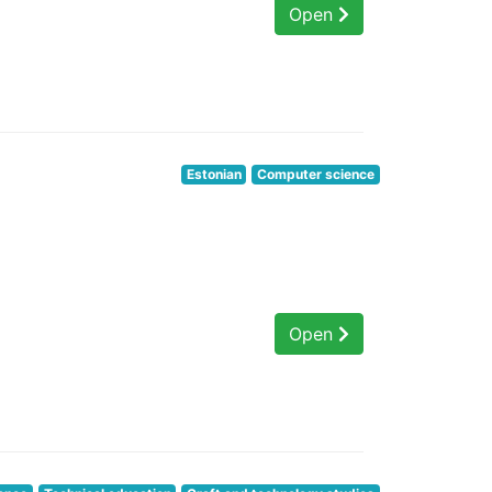
Open
Estonian
Computer science
Open