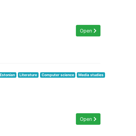
Open
Estonian
Literature
Computer science
Media studies
Open