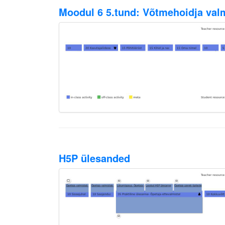
Moodul 6 5.tund: Võtmehoidja val
H5P ülesanded