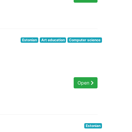
Estonian
Art education
Computer science
Open
Estonian