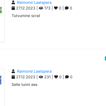
Raimond Laatspera
27.12.2023 |
173 |
0 |
0
Tutvumine scrat
Raimond Laatspera
27.12.2023 |
231 |
0 |
0
Selle tunni ees