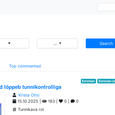
...
Search
d
Top commented
Estonian
Estonian (
 lõppeb tunnikontrolliga
Krista Otto
15.10.2025 |
183 |
0 |
0
📘 Tunnikava rol