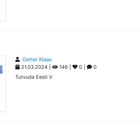
Getter Klaas
21.03.2024 |
146 |
0 |
0
Tutvuda Eesti V