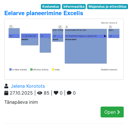
Kodundus
Informaatika
Majandus ja ettevõtlus
Eelarve planeerimine Excelis
Jelena Korotots
27.10.2025 |
85 |
0 |
0
Tänapäeva inim
Open