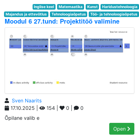
Inglise keel
Matemaatika
Kunst
Haridustehnoloogia
Majandus ja ettevõtlus
Tehnoloogiaõpetus
Töö- ja tehnoloogiaõpetus
Moodul 6 27.tund: Projektitöö valimine
Sven Naarits
17.10.2025 |
154 |
0 |
0
Õpilane valib e
Open