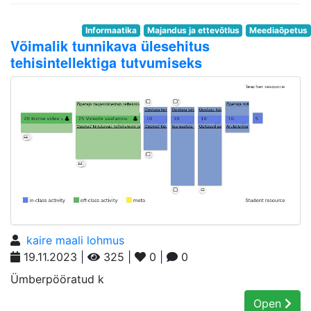
Informaatika
Majandus ja ettevõtlus
Meediaõpetus
Võimalik tunnikava ülesehitus
tehisintellektiga tutvumiseks
kaire maali lohmus
19.11.2023 |
325 |
0 |
0
Ümberpööratud k
Open