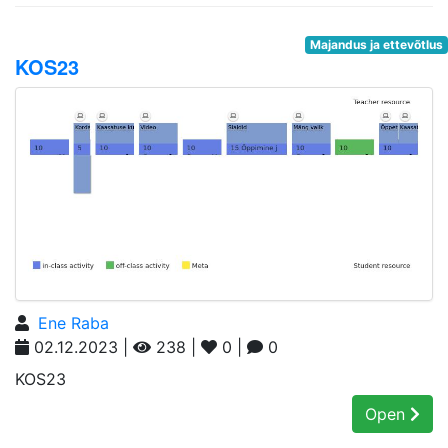
Majandus ja ettevõtlus
KOS23
Ene Raba
02.12.2023 |
238 |
0 |
0
KOS23
Open