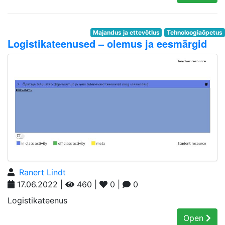
Majandus ja ettevõtlus
Tehnoloogiaõpetus
Logistikateenused – olemus ja eesmärgid
Ranert Lindt
17.06.2022 |
460 |
0 |
0
Logistikateenus
Open