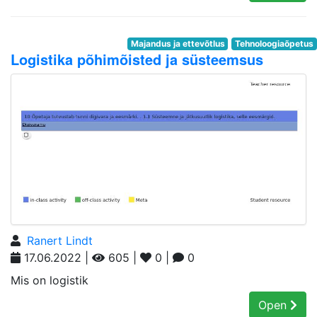
Majandus ja ettevõtlus
Tehnoloogiaõpetus
Logistika põhimõisted ja süsteemsus
Ranert Lindt
17.06.2022 |
605 |
0 |
0
Mis on logistik
Open