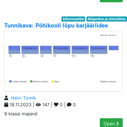
Informaatika
Majandus ja ettevõtlus
Tunnikava: Põhikooli lõpu karjääriidee
Heivi Tomik
18.11.2023 |
147 |
0 |
0
9 klassi majand
Open