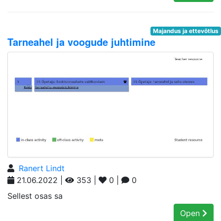
Majandus ja ettevõtlus
Tarneahel ja voogude juhtimine
Ranert Lindt
21.06.2022 |
353 |
0 |
0
Sellest osas sa
Open