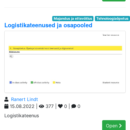
Majandus ja ettevõtlus
Tehnoloogiaõpetus
Logistikateenused ja osapooled
Ranert Lindt
15.08.2022 |
377 |
0 |
0
Logistikateenus
Open