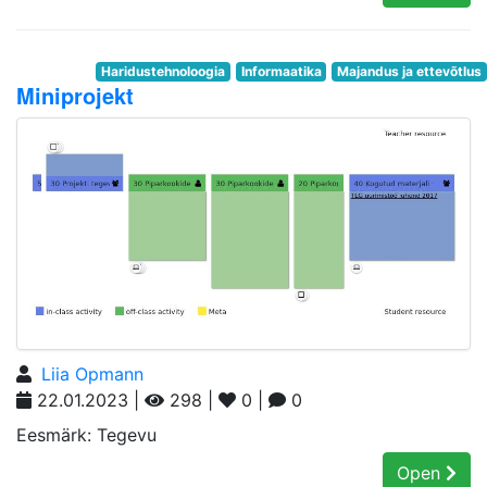
Haridustehnoloogia
Informaatika
Majandus ja ettevõtlus
Miniprojekt
Liia Opmann
22.01.2023 |
298 |
0 |
0
Eesmärk: Tegevu
Open