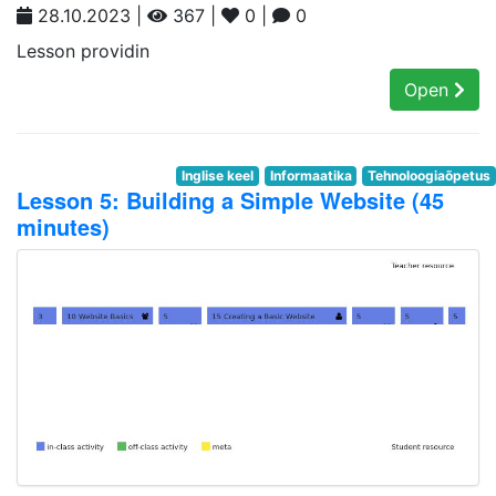
28.10.2023 |
367 |
0 |
0
Lesson providin
Open
Inglise keel
Informaatika
Tehnoloogiaõpetus
Lesson 5: Building a Simple Website (45
minutes)