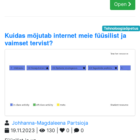
Open
Tehnoloogiaõpetus
Kuidas mõjutab internet meie füüsilist ja
vaimset tervist?
Johhanna-Magdaleena Partsioja
19.11.2023 |
130 |
0 |
0