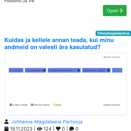
Füüsilist ja va
Open
Tehnoloogiaõpetus
Kuidas ja kellele annan teada, kui minu
andmeid on valesti ära kasutatud?
Johhanna-Magdaleena Partsioja
19.11.2023 |
124 |
0 |
0