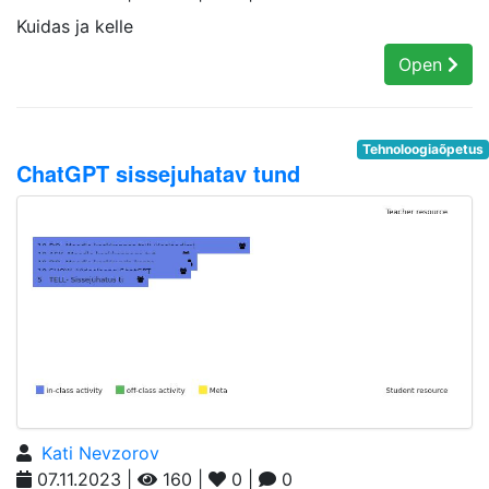
Kuidas ja kelle
Open
Tehnoloogiaõpetus
ChatGPT sissejuhatav tund
Kati Nevzorov
07.11.2023 |
160 |
0 |
0