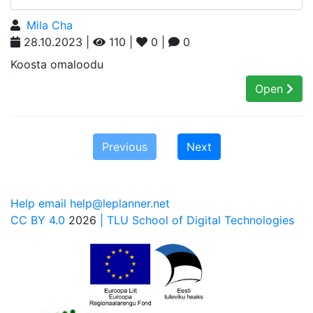
Mila Cha
28.10.2023 |
110 |
0 |
0
Koosta omaloodu
Open
Previous
Next
Help email help@leplanner.net
CC BY 4.0
2026
| TLU School of Digital Technologies