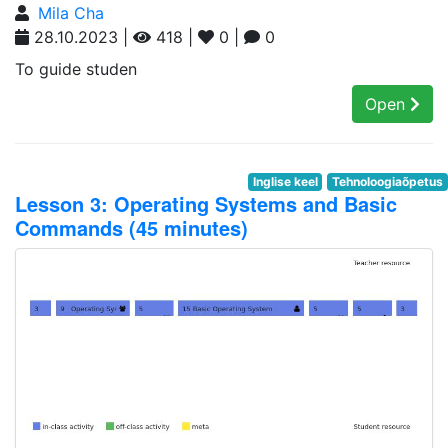
Mila Cha
28.10.2023 |
418 |
0 |
0
To guide studen
Open
Inglise keel
Tehnoloogiaõpetus
Lesson 3: Operating Systems and Basic
Commands (45 minutes)