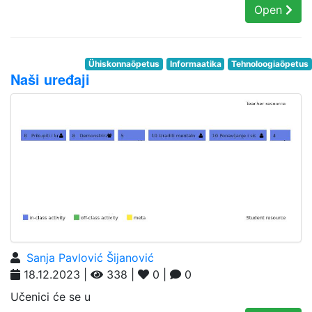
Open
Ühiskonnaõpetus
Informaatika
Tehnoloogiaõpetus
Naši uređaji
Sanja Pavlović Šijanović
18.12.2023 |
338 |
0 |
0
Učenici će se u