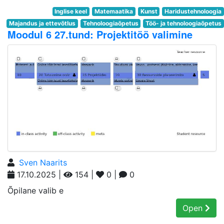
Inglise keel
Matemaatika
Kunst
Haridustehnoloogia
Majandus ja ettevõtlus
Tehnoloogiaõpetus
Töö- ja tehnoloogiaõpetus
Moodul 6 27.tund: Projektitöö valimine
Sven Naarits
17.10.2025 |
154 |
0 |
0
Õpilane valib e
Open