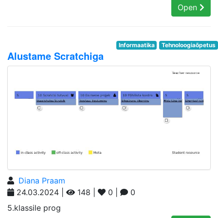
Open
Informaatika
Tehnoloogiaõpetus
Alustame Scratchiga
Diana Praam
24.03.2024 |
148 |
0 |
0
5.klassile prog