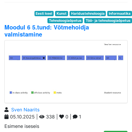
Eesti keel
Kunst
Haridustehnoloogia
Informaatika
Tehnoloogiaõpetus
Töö- ja tehnoloogiaõpetus
Moodul 6 5.tund: Võtmehoidja
valmistamine
Sven Naarits
05.10.2025 |
338 |
0 |
1
Esimene iseseis