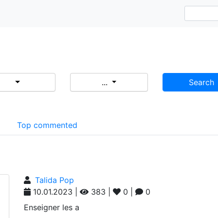
...
Search
d
Top commented
Talida Pop
10.01.2023 |
383 |
0 |
0
Enseigner les a