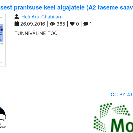
usest prantsuse keel algajatele (A2 taseme saa
Heli Aru-Chabilan
26.09.2016 |
365 |
0 |
1
TUNNIVÄLINE TÖÖ
CC BY 4.