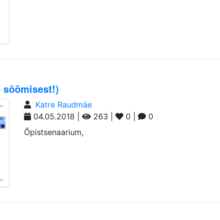
 söömisest!)
Katre Raudmäe
04.05.2018 |
263 |
0 |
0
Õpistsenaarium,