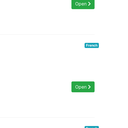
Open
French
Open