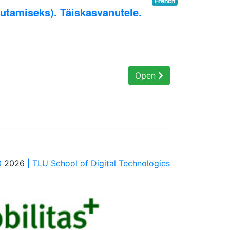
French
vutamiseks). Täiskasvanutele.
Open
0
2026
| TLU School of Digital Technologies