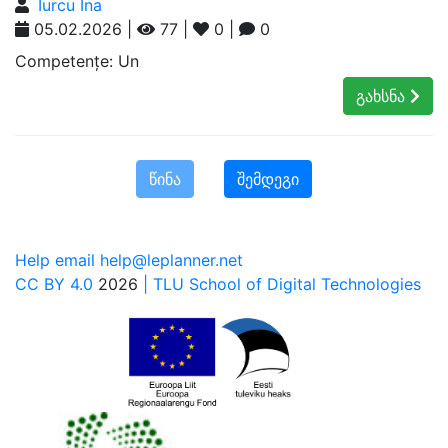
Iurcu Ina
05.02.2026 |
77 |
0 |
0
Competențe: Un
გახსნა
წინა
შემდეგი
Help email help@leplanner.net
CC BY 4.0
2026
| TLU School of Digital Technologies