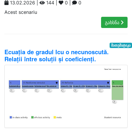
13.02.2026 |
144 |
0 |
0
Acest scenariu
გახსნა
მათემატიკა
Ecuația de gradul Icu o necunoscută.
Relații între soluții și coeficienți.