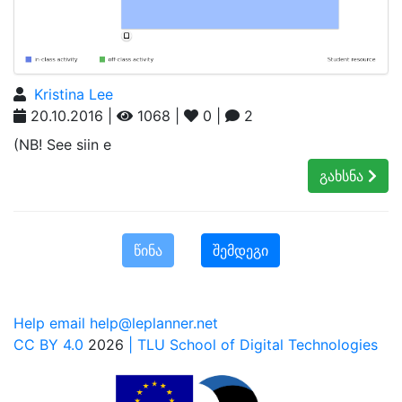
Kristina Lee
20.10.2016 |
1068 |
0 |
2
(NB! See siin e
გახსნა
წინა
შემდეგი
Help email help@leplanner.net
CC BY 4.0
2026
| TLU School of Digital Technologies