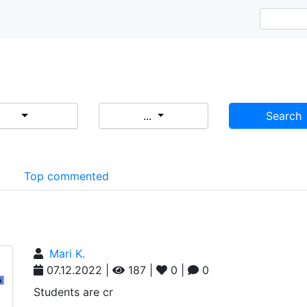
...
Search
d
Top commented
Mari K.
07.12.2022 |
187 |
0 |
0
Students are cr