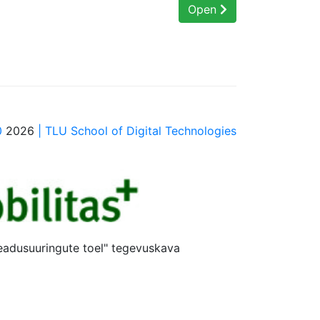
Open
0
2026
| TLU School of Digital Technologies
teadusuuringute toel" tegevuskava