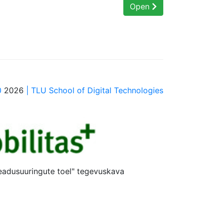
Open
0
2026
| TLU School of Digital Technologies
teadusuuringute toel" tegevuskava