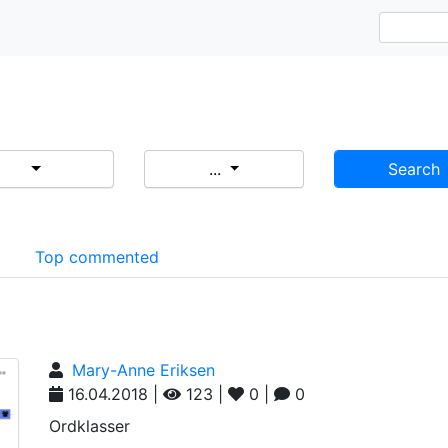
...
Search
d
Top commented
Mary-Anne Eriksen
16.04.2018 |
123 |
0 |
0
Ordklasser