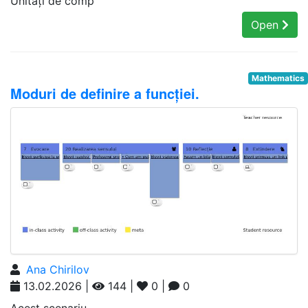
Unități de comp
Open
Mathematics
Moduri de definire a funcției.
Ana Chirilov
13.02.2026 |
144 |
0 |
0