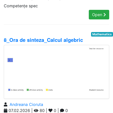
Competențe spec
Open
Mathematics
8_Ora de sinteza_Calcul algebric
Andreana Cioruta
07.02.2026 |
80 |
0 |
0