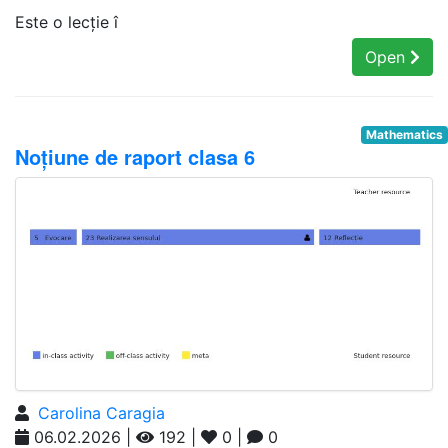
Este o lecție î
Open
Mathematics
Noțiune de raport clasa 6
Carolina Caragia
06.02.2026 |
192 |
0 |
0