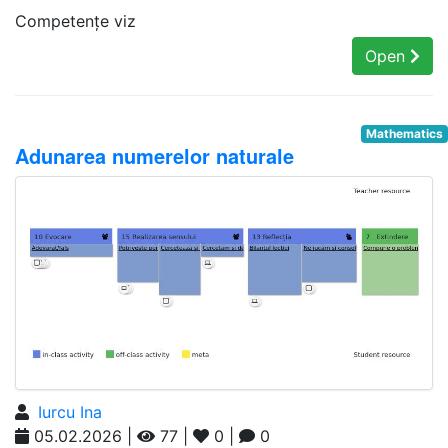
Competențe viz
Open
Mathematics
Adunarea numerelor naturale
Iurcu Ina
05.02.2026 |
77 |
0 |
0