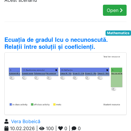
Acest scenariu
Open
Mathematics
Ecuația de gradul Icu o necunoscută.
Relații între soluții și coeficienți.
Vera Bobeică
10.02.2026 |
100 |
0 |
0