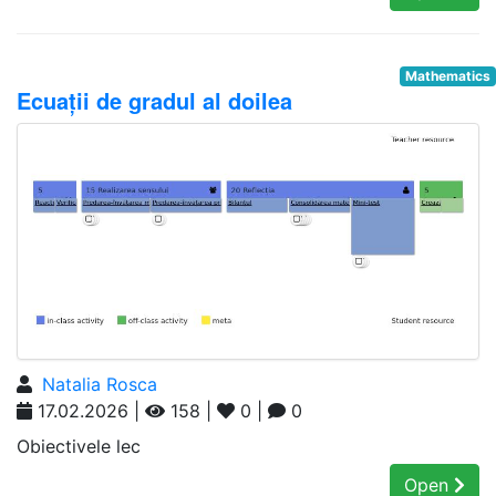
Mathematics
Ecuații de gradul al doilea
Natalia Rosca
17.02.2026 |
158 |
0 |
0
Obiectivele lec
Open