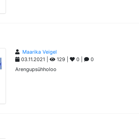
Maarika Veigel
03.11.2021 |
129 |
0 |
0
Arengupsühholoo