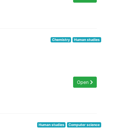
Chemistry
Human studies
Open
Human studies
Computer science