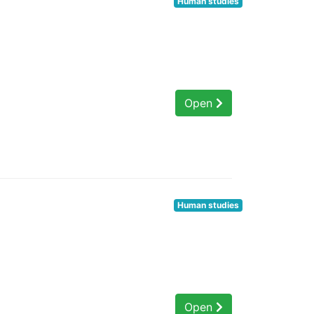
Human studies
Open
Human studies
Open