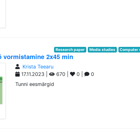
Research paper
Media studies
Computer 
öö vormistamine 2x45 min
Krista Teearu
17.11.2023 |
670 |
0 |
0
Tunni eesmärgid