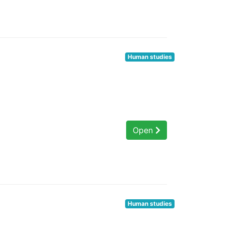
Human studies
Open
Human studies