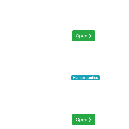
Open
Human studies
Open