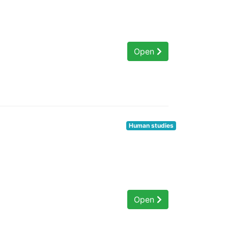
Open
Human studies
Open