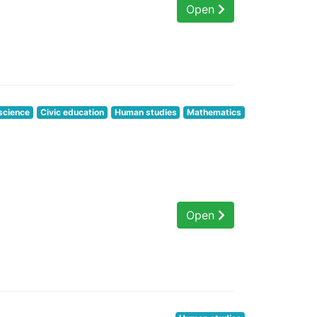
Open
science
Civic education
Human studies
Mathematics
Open