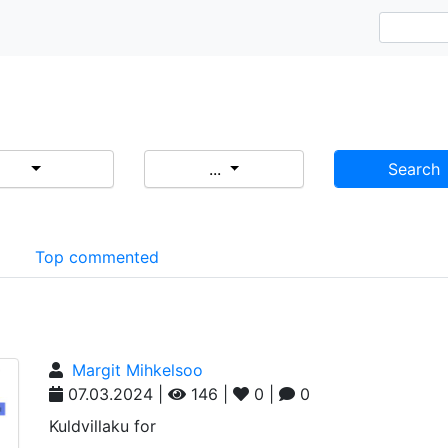
...
Search
d
Top commented
Margit Mihkelsoo
07.03.2024 |
146 |
0 |
0
Kuldvillaku for