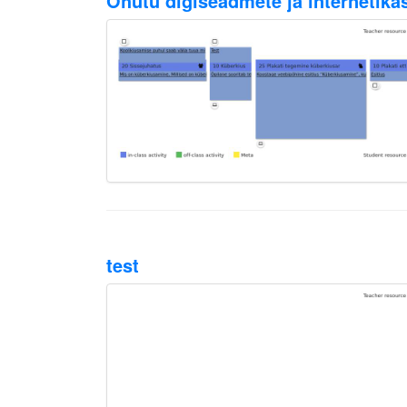
Ohutu digiseadmete ja internetika
test