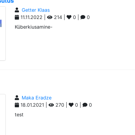
sutus
Getter Klaas
11.11.2022 |
214 |
0 |
0
Küberkiusamine-
Maka Eradze
18.01.2021 |
270 |
0 |
0
test