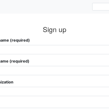
Sign up
 name (required)
name (required)
ization