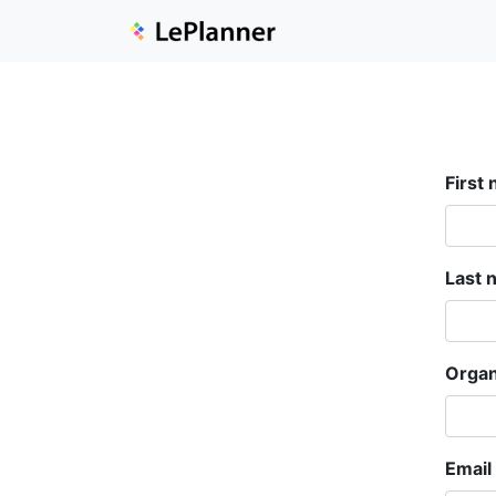
First
Last 
Organ
Email