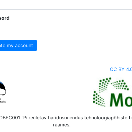
word
ate my account
CC BY 4.
 MOBEC001 "Piireületav haridusuuendus tehnoloogiapõhiste 
raames.