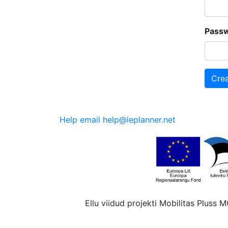
Pass
Cre
Help email help@leplanner.net
Ellu viidud projekti Mobilitas Pluss