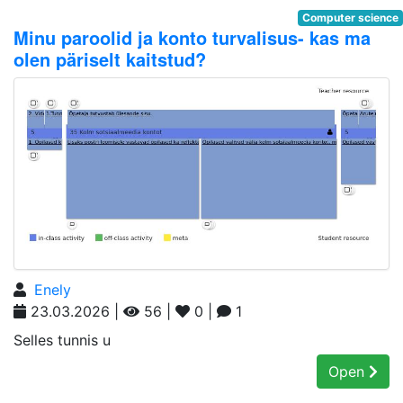
Computer science
Minu paroolid ja konto turvalisus- kas ma
olen päriselt kaitstud?
Enely
23.03.2026 |
56 |
0 |
1
Selles tunnis u
Open