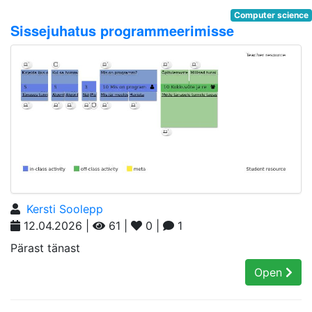
Computer science
Sissejuhatus programmeerimisse
Kersti Soolepp
12.04.2026 |
61 |
0 |
1
Pärast tänast
Open