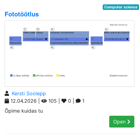
Computer science
Fototöötlus
Kersti Soolepp
12.04.2026 |
105 |
0 |
1
Õpime kuidas tu
Open