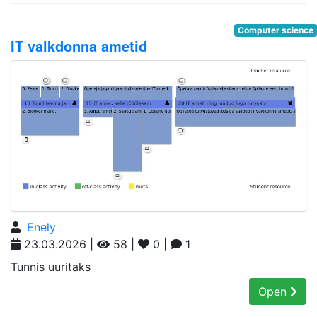
Computer science
IT valkdonna ametid
Enely
23.03.2026 |
58 |
0 |
1
Tunnis uuritaks
Open