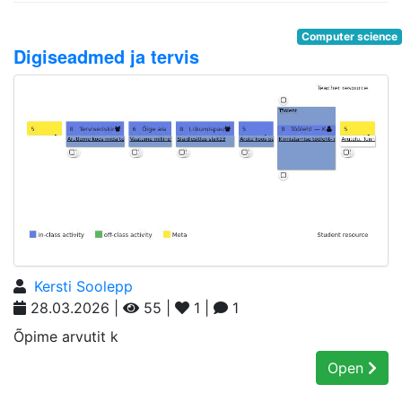
Computer science
Digiseadmed ja tervis
Kersti Soolepp
28.03.2026 |
55 |
1 |
1
Õpime arvutit k
Open