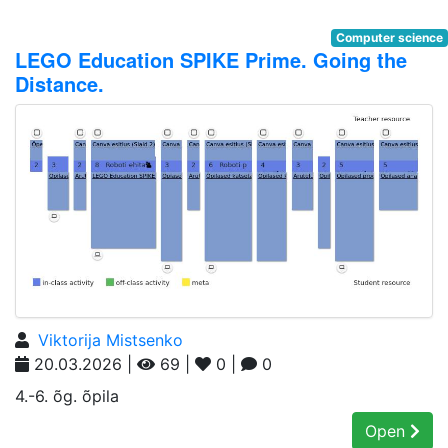
Computer science
LEGO Education SPIKE Prime. Going the
Distance.
Viktorija Mistsenko
20.03.2026 |
69 |
0 |
0
4.-6. õg. õpila
Open