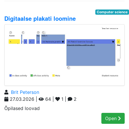
Computer science
Digitaalse plakati loomine
Brit Peterson
27.03.2026 |
64 |
1 |
2
Õpilased loovad
Open