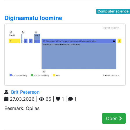
Computer science
Digiraamatu loomine
Brit Peterson
27.03.2026 |
65 |
1 |
1
Eesmärk: Õpilas
Open