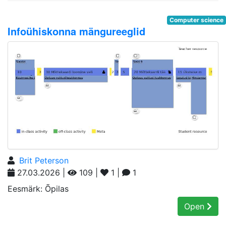
Computer science
Infoühiskonna mängureeglid
Brit Peterson
27.03.2026 |
109 |
1 |
1
Eesmärk: Õpilas
Open