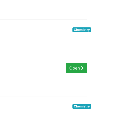
Chemistry
Open
Chemistry