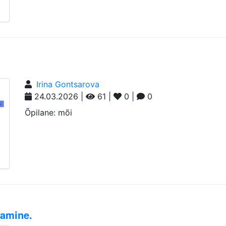
Irina Gontsarova
24.03.2026 |
61 |
0 |
0
Õpilane: mõi
damine.