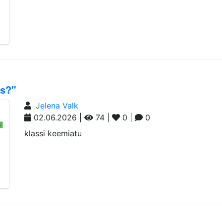
ks?"
Jelena Valk
02.06.2026 |
74 |
0 |
0
klassi keemiatu