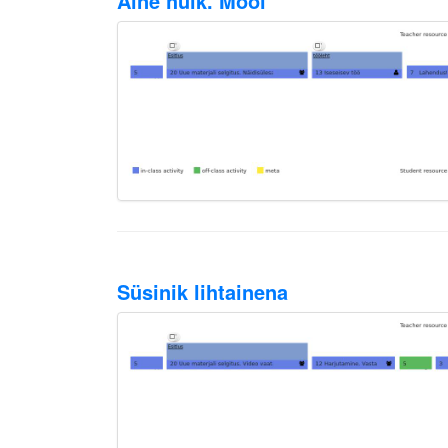
Aine hulk. Mool
Süsinik lihtainena