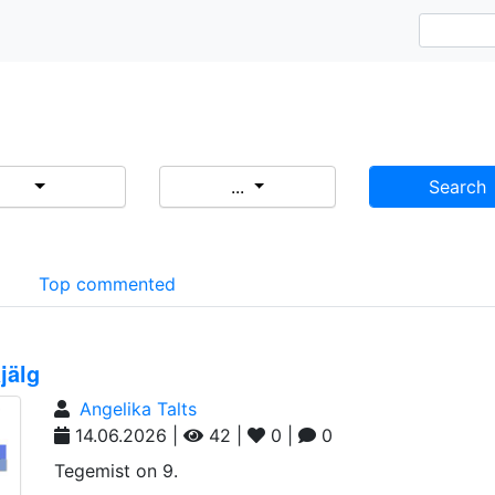
...
Search
d
Top commented
jälg
Angelika Talts
14.06.2026 |
42 |
0 |
0
Tegemist on 9.