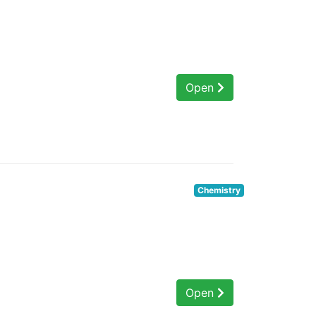
Open
Chemistry
Open