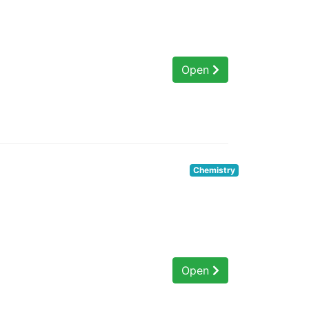
Open
Chemistry
Open