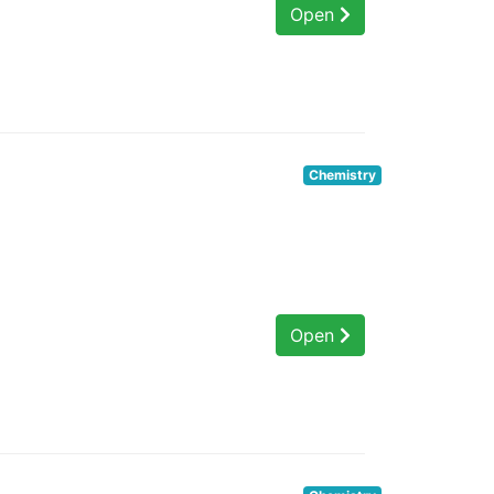
Open
Chemistry
Open