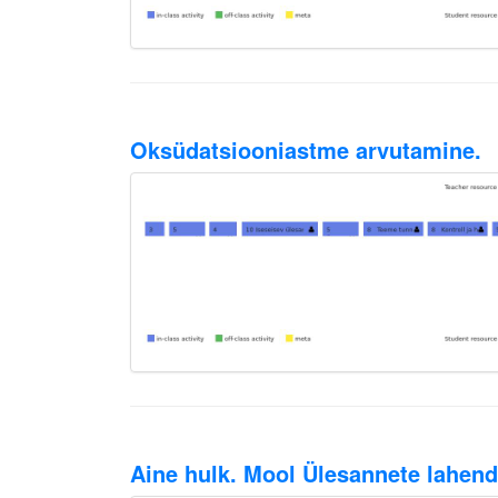
Oksüdatsiooniastme arvutamine.
Aine hulk. Mool Ülesannete lahen