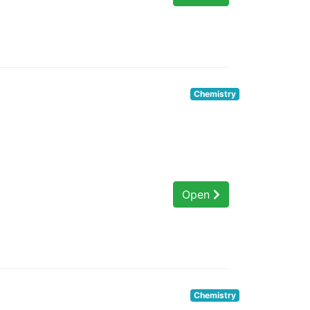
Chemistry
Open
Chemistry