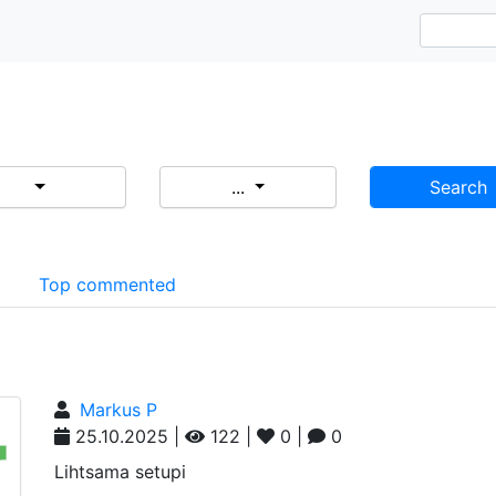
...
Search
d
Top commented
Markus P
25.10.2025 |
122 |
0 |
0
Lihtsama setupi