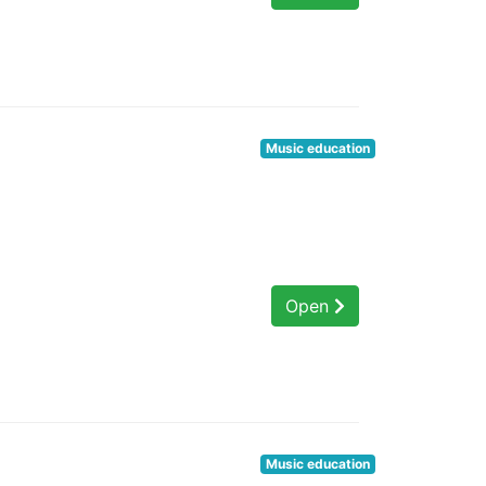
Music education
Open
Music education