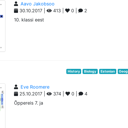
Aavo Jakobsoo
30.10.2017 |
413 |
0 |
2
10. klassi eest
History
Biology
Estonian
Geog
Eve Roomere
25.10.2017 |
374 |
0 |
4
Õppereis 7. ja