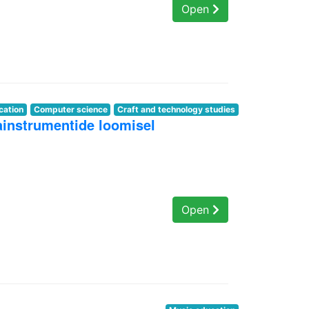
Open
cation
Computer science
Craft and technology studies
ainstrumentide loomisel
Open