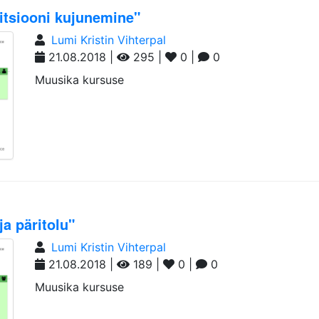
itsiooni kujunemine"
Lumi Kristin Vihterpal
21.08.2018 |
295 |
0 |
0
Muusika kursuse
a päritolu"
Lumi Kristin Vihterpal
21.08.2018 |
189 |
0 |
0
Muusika kursuse