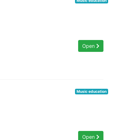
Music education
Open
Music education
Open