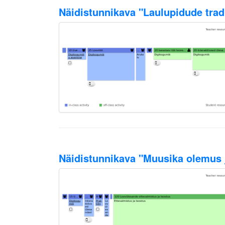
Näidistunnikava "Laulupidude trad
Näidistunnikava "Muusika olemus j