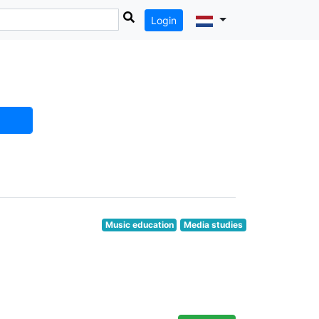
Login
Music education
Media studies