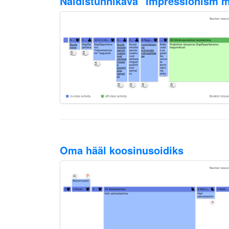
Näidistunnikava "Impressionism 
Oma hääl koosinusoidiks