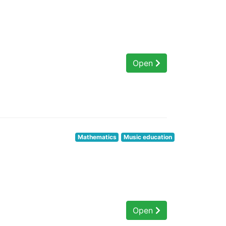
Open
Mathematics
Music education
Open