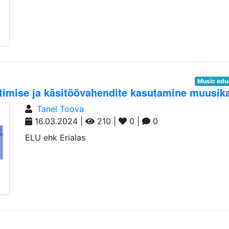
Music edu
ntimise ja käsitöövahendite kasutamine muusik
Tanel Toova
16.03.2024 |
210 |
0 |
0
ELU ehk Erialas