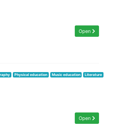
Open
raphy
Physical education
Music education
Literature
Open