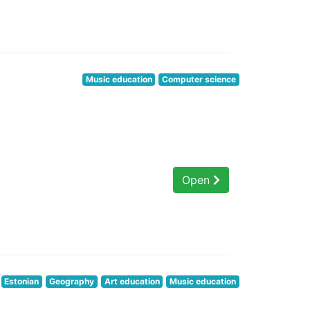
Music education
Computer science
Open
Estonian
Geography
Art education
Music education