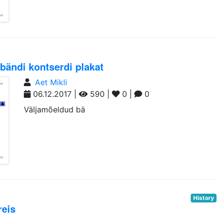
bändi kontserdi plakat
Aet Mikli
06.12.2017 |
590 |
0 |
0
Väljamõeldud bä
History
reis