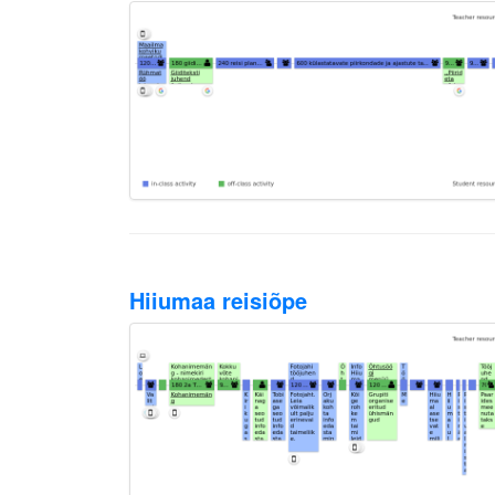
Hiiumaa reisiõpe